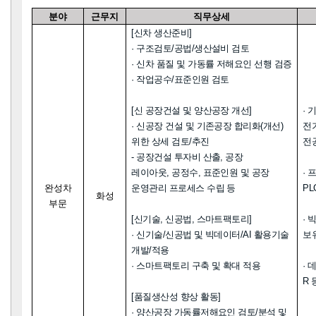
분야
근무지
직무상세
[
신차 생산준비
]
·
구조검토
/
공법
/
생산설비 검토
·
신차 품질 및 가동률 저해요인 선행 검증
·
작업공수
/
표준인원 검토
[
신 공장건설 및 양산공장 개선
]
·
·
신공장 건설 및 기존공장 합리화
(
개선
)
전
위한 상세 검토
/
추진
전
-
공장건설 투자비 산출
,
공장
레이아웃
,
공정수
,
표준인원 및 공장
·
완성차
운영관리 프로세스 수립 등
PL
화성
부문
[
신기술
,
신공법
,
스마트팩토리
]
·
빅
·
신기술
/
신공법 및 빅데이터
/AI
활용기술
보
개발
/
적용
·
스마트팩토리 구축 및 확대 적용
·
데
R
[
품질생산성 향상 활동
]
·
양산공장 가동률저해요인 검토
/
분석 및