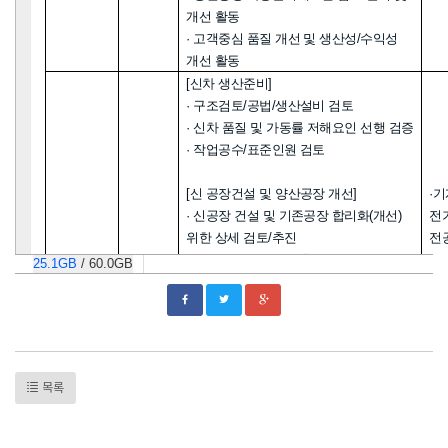
개선 활동
·
고객중심 품질 개선 및 생산성
/
수익성
개선 활동
[
신차 생산준비
]
·
구조검토
/
공법
/
생산설비 검토
·
신차 품질 및 가동률 저해요인 선행 검증
·
작업공수
/
표준인원 검토
[
신 공장건설 및 양산공장 개선
]
·
·
신공장 건설 및 기존공장 합리화
(
개선
)
전
위한 상세 검토
/
추진
전
-
공장건설 투자비 산출
,
공장
25.1GB
/
60.0GB
레이아웃
,
공정수
,
표준인원 및 공장
·
완성차
운영관리 프로세스 수립 등
PL
광주
부문
[
신기술
,
신공법
,
스마트팩토리
]
·
·
신기술
/
신공법 및 빅데이터
/AI
활용기술
보
목록
개발
/
적용
·
스마트팩토리 구축 및 확대 적용
· 
R