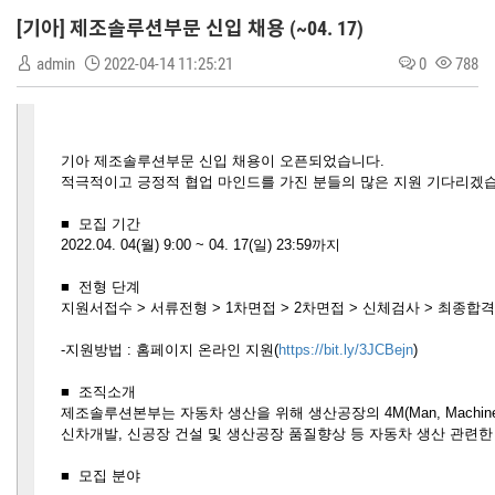
[기아] 제조솔루션부문 신입 채용 (~04. 17)
admin
2022-04-14 11:25:21
0
788
기아 제조솔루션부문 신입 채용이 오픈되었습니다
.
적극적이고 긍정적 협업 마인드를 가진 분들의 많은 지원 기다리겠
■
모집 기간
2022.04. 04(
월
) 9:00 ~ 04. 17(
일
) 23:59
까지
■
전형 단계
지원서접수
>
서류전형
> 1
차면접
> 2
차면접
>
신체검사
>
최종합격
-
지원방법
:
홈페이지 온라인 지원
(
https://bit.ly/3JCBejn
)
■
조직소개
제조솔루션본부는 자동차 생산을 위해 생산공장의
4M(Man, Machine,
신차개발
,
신공장 건설 및 생산공장 품질향상 등 자동차 생산 관련
■
모집 분야