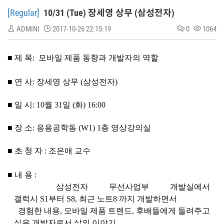
[Regular]
10/31 (Tue) 장세영 상무 (삼성전자)
ADMINI
2017-10-26 22:15:19
0
1064
■ 제 목
: 모바일 제품 동향과 개발자의 역할
■ 연 사: 장세영 상무 (삼성전자)
■ 일 시: 10월 31일 (화) 16:00
■ 장 소:
응용공학동 (W1) 1층 영상강의실
■
초 청 자 : 조은애 교수
■
내 용 :
삼성전자 무선사업부 개발실에서
갤럭시
S1
부터
S8,
최근 노트
8
까지 개발하면서
경험한 내용
,
모바일 제품 트렌드
,
후배들에게 들려주고
싶은 개발자로서 삶의 이야기