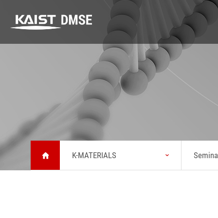
DMSE
K-MATERIALS
Research
DMSE
K-MATERIALS
Research
About MSE
Youtube
Highlight
Vision
Lecture
Lab
Message from
Seminar
Safety
Head
K-MATERIALS
Semina
News
Status
KAIST Emerging
Chronicle
Materials
Symposium
Brochure about
MSE
Location