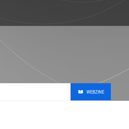
S
Giving
Alumni
비학
Giving
Alumni
비학위
MRL KAIST Fund
Introduction
Honors Club
Photo
Youtube
WEBZINE
Notice