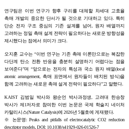
연구팀은 이번 연구가 향후 구리를 대체할 차세대 고효율
촉매 개발의 중요한 단서가 될 것으로 기대하고 있다. 특히
단순 전자 구조 중심의 기존 설계를 넘어, 원자 배열까지
고려하는 정밀 촉매 설계 전략이 필요하다는 새로운 방향성을
제시했다는 점에서 의미가 크다.
오지훈 교수는 “이번 연구는 기존 촉매 이론만으로는 복잡한
다단계 탄소 전환 반응을 충분히 설명하기 어렵다는 점을
보여준다”며 “앞으로는 전자의 특성과 국소 원자 배열(local
atomic arrangement, 촉매 표면에서 원자들이 배치된 방식)을
함께 고려하는 새로운 촉매 설계 전략이 필요하다”고 말했다.
KAIST 김범일 박사와 왕순언 박사과정생, 고려대 한승창
박사가 제1저자로 참여한 이번 논문은 국제 학술지 네이처
카탈리시스(Nature Catalysis)에 2026년 5월호에 게재됐다.
※ 논문명: Peaks and pitfalls of electrocatalytic CO2 reduction
descriptor models, DOI: 10.1038/s41929-026-01526-7