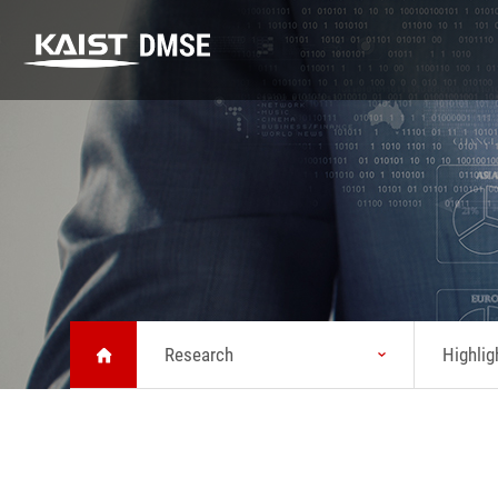
DMSE
K-MATERIALS
Research
DMSE
K-MATERIALS
Research
About MSE
Youtube
Highlight
Vision
Lecture
Lab
Message from
Seminar
Safety
Head
Research
Highlig
News
Status
KAIST Emerging
Chronicle
Materials
Symposium
Brochure about
MSE
Location