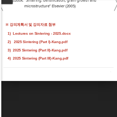
〈
- Textbook: “Sintering: densification, grain growth and
microstructure” Elsevier (2005)
※ 강의계획서 및 강의자료 첨부
1)
Lectures on Sintering - 2025.docx
2)
2025 Sintering (Part I)-Kang.pdf
3)
2025 Sintering (Part II)-Kang.pdf
4)
2025 Sintering (Part III)-Kang.pdf