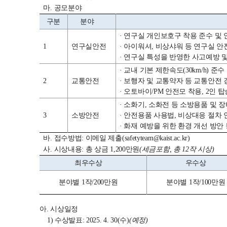
마. 공모분야
구분
분야
· 연구실 개인보호구 착용 준수 
1
연구실안전
· 아이워셔, 비상샤워 등 연구실 
· 연구실 특성을 반영한 사고예방
· 교내 기본 제한속도(30km/h) 
2
교통안전
· 보행자 및 교통약자 등 교통안
· 오토바이/PM 안전모 착용, 2인
· 소화기, 소화전 등 소방용품 및
3
소방안전
· 안전용품 사용법, 비상대응 절차
· 화재 예방을 위한 환경 개선 방
바. 접수방법: 이메일 제출(safetyteam@kaist.ac.kr)
사. 시상내용: 총 상금 1,200만원
(세금포함, 총 12작 시상)
최우수상
우수상
분야별 1작/200만원
분야별 1작/100
아. 시상일정
1) 수상발표: 2025. 4. 30(수)
(예정)