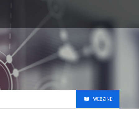
S
Giving
Alumni
비학
Giving
Alumni
비학위
MRL KAIST Fund
Introduction
Honors Club
Photo
Youtube
WEBZINE
Notice