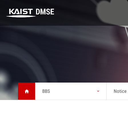
DMSE
K-MATERIALS
Research
DMSE
K-MATERIALS
Research
About MSE
Youtube
Highlight
Vision
Lecture
Lab
Message from
Seminar
Safety
Head
BBS
Notice
News
Status
KAIST Emerging
Chronicle
Materials
Symposium
Brochure about
MSE
Location