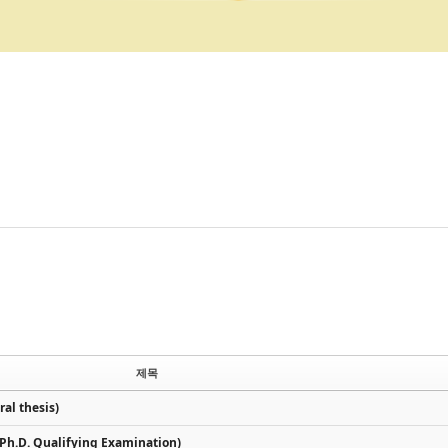
제목
l thesis)
.D. Qualifying Examination)