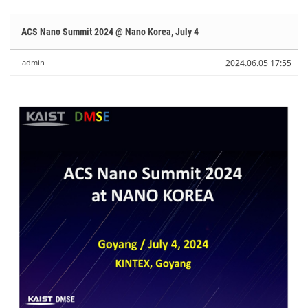
Sketchbook5, 스케치북5
Sketchbook5, 스케치북5
Sketchbook5, 스케치북5
Sketchbook5, 스케치북5
ACS Nano Summit 2024 @ Nano Korea, July 4
admin
2024.06.05 17:55