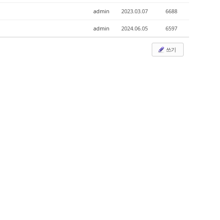
admin
2023.03.07
6688
admin
2024.06.05
6597
쓰기