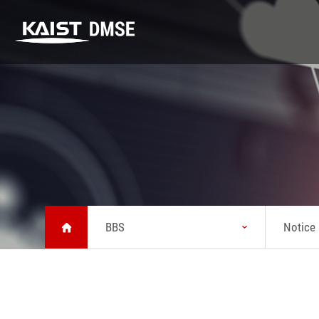
DMSE
K-MATERIALS
Research
DMSE
K-MATERIALS
Research
About MSE
Youtube
Highlight
Vision
Lecture
Lab
Message from
Seminar
Safety
Head
BBS
Notice
News
Status
KAIST Emerging
Chronicle
Materials
Symposium
Brochure about
MSE
Location