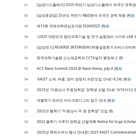
[삼성디스플레이] 2025 하반기 삼성디스플레이 외국인 유학
61
[삼성중공업] 25년도 하반기 R&D분야 외국인 경력 채용
60
제15회 국제과학관심포지엄 ISSM2025
59
<2025 대한민국 첨단과학기술 및 연구.실험장비 스마트 LAB
58
[삼성전기] REVERSE INTERVIEW (채용설명회 X 리버스인터뷰
57
한국과학기술원 신소재공학과 CCTV설치 행정예고
56
ACS Nano Summit 2024 @ Nano Korea, July 4
55
'KAIST 소재․부품․장비 경영자 과정’모집 안내(~8.24)
54
2023년 '미원상사 두원장학금' 장학생 선발 안내(~3/16까지)
53
여름학기 온라인 마이크로디그리 접수 안내
52
2022년 봄학기 “미원상사 두 명 장학생” 모집
51
2022 봄학기 이루자 장학금 선발계획 Notice for Iruja Scholars
50
2025년 학위수여식 행사 안내문/ 2025 KAIST Commencemet 
49