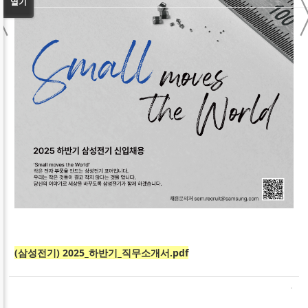
〈
열기
(삼성전기) 2025_하반기_직무소개서.pdf