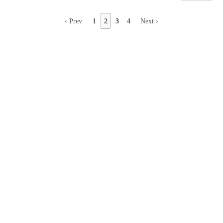
‹ Prev
1
2
3
4
Next ›