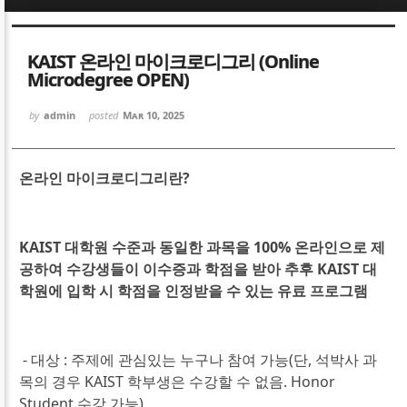
Sketchbook5, 스케치북5
Sketchbook5, 스케치북5
KAIST 온라인 마이크로디그리 (Online
Microdegree OPEN)
by
admin
posted
Mar 10, 2025
온라인 마이크로디그리란
?
Sketchbook5, 스케치북5
Sketchbook5, 스케치북5
KAIST
대학원 수준과 동일한 과목을
100%
온라인으로 제
공하여 수강생들이 이수증과 학점을 받아 추후
KAIST
대
학원에 입학 시 학점을 인정받을 수 있는 유료 프로그램
- 대상 : 주제에 관심있는 누구나 참여 가능
(
단
,
석박사 과
목의 경우
KAIST
학부생은 수강할 수 없음
. Honor
Student
수강 가능
)