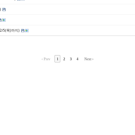
)
2/5(목)까지)
‹ Prev
1
2
3
4
Next ›