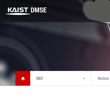
DMSE
K-MATERIALS
Research
DMSE
K-MATERIALS
Research
About MSE
Youtube
Highlight
Vision
Lecture
Lab
Message from
Seminar
Safety
Head
BBS
Notice
News
Status
KAIST Emerging
Chronicle
Materials
Symposium
Brochure about
MSE
Location