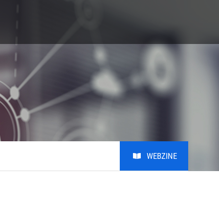
S
Giving
Alumni
비학
Giving
Alumni
비학위
MRL KAIST Fund
Introduction
Honors Club
Photo
Youtube
WEBZINE
Notice