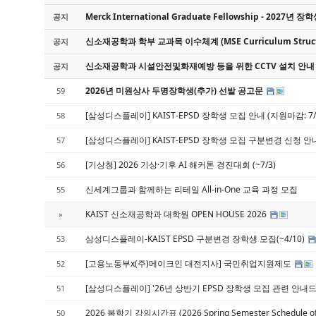
Merck International Graduate Fellowship - 2027년 
공지
신소재공학과 학부 교과목 이수체계 (MSE Curriculum Structur
공지
신소재공학과 시설안전및화재예방 등을 위한 CCTV 설치 안내
공지
2026년 미원상사 두명장학생(추가) 선발 공고문
59
[삼성디스플레이] KAIST-EPSD 장학생 모집 안내 (지원마감: 7/8(
58
[삼성디스플레이] KAIST-EPSD 장학생 모집 구분변경 신청 안내 
57
[기상청] 2026 기상·기후 AI 해커톤 경진대회 (~7/3)
56
신세계그룹과 함께하는 리테일 All-in-One 교육 과정 모집
55
KAIST 신소재공학과 대학원 OPEN HOUSE 2026
»
삼성디스플레이-KAIST EPSD 구분변경 장학생 모집(~4/10)
53
[고용노동부x(주)메이크인 대전지사] 국민취업지원제도
52
[삼성디스플레이] '26년 상반기 EPSD 장학생 모집 관련 안내드립니다
51
2026 봄학기 강의시간표 (2026 Spring Semester Schedule of
50