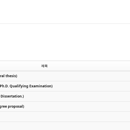
제목
l thesis)
.D. Qualifying Examination)
issertation.)
ee proposal)