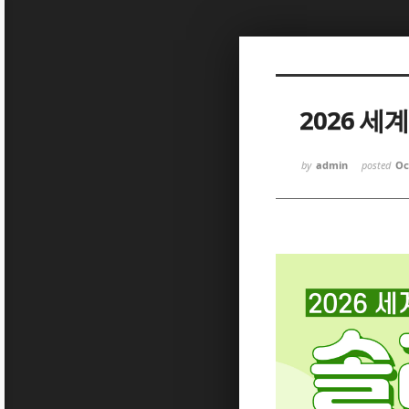
Sketchbook
Sketchbook
2026 세
by
admin
posted
Oc
Sketchbook
Sketchbook