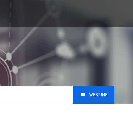
S
Giving
Alumni
비학
Giving
Alumni
비학위
MRL KAIST Fund
Introduction
Honors Club
Photo
Youtube
WEBZINE
Notice