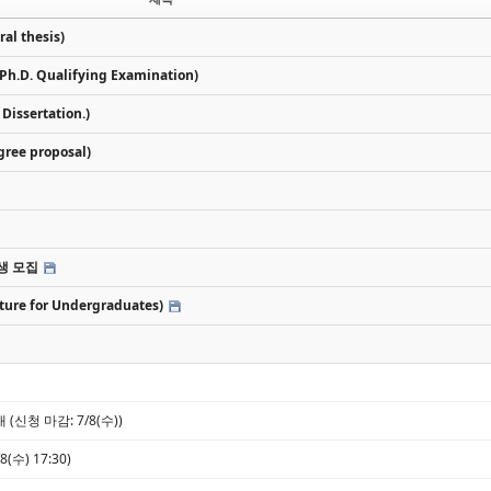
l thesis)
.D. Qualifying Examination)
issertation.)
ee proposal)
장학생 모집
e for Undergraduates)
(신청 마감: 7/8(수))
수) 17:30)