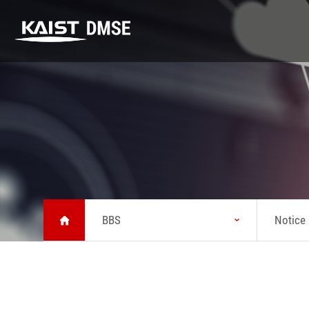
DMSE
K-MATERIALS
Research
DMSE
K-MATERIALS
Research
About MSE
Youtube
Highlight
Vision
Lecture
Lab
Message from
Seminar
Safety
Head
BBS
Notice
News
Status
KAIST Emerging
Chronicle
Materials
Symposium
Brochure about
MSE
Location