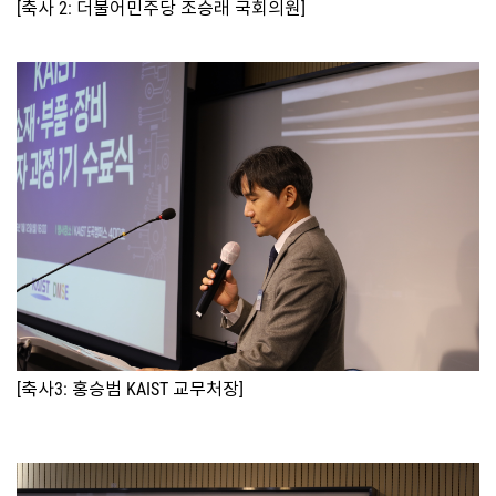
[축사 2: 더불어민주당 조승래 국회의원]
[축사3: 홍승범 KAIST 교무처장]