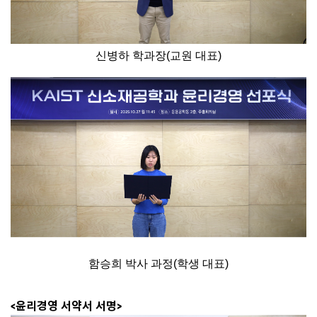
신병하 학과장(교원 대표)
함승희 박사 과정(학생 대표)
<윤리경영 서약서 서명>