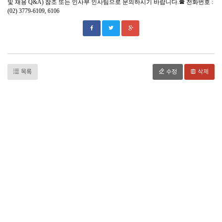
및 채용
Q&A)
참조 또는 인사부 인사팀으로 문의하시기 바랍니다
.
☎
전화번호
:
(02) 3779-6109, 6106
목록
수정
삭제