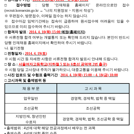
□
접수방법
:
당행
‘
인재채용 홈페이지
’
온라인으로만 접수
(recruit.koreaexim.go.kr → "
나의 지원정보
>
지원서 작성
")
※
우편접수
,
방문접수
,
이메일 접수는 하지 않습니다
.
※
접수마감 임박기간에는 접속이 급증하여 원서접수에 어려움이 있을 수
있으므로 미리 접수하여 주시기 바랍니다
.
□
합격자 발표
:
2014. 4. 10(
목
) 15:00
예정
(
홈페이지
)
※
서류전형 합격 여부는 개별통지 또는 확인해 드리지 않습니다
.
본인이 반드시
당행 인재채용 홈페이지에서 확인하여 주시기 바랍니다
.
나
.
필기전형
□
전형일자
:
2014. 4. 19(
토
)
※
시험 시간 등 자세한 사항은 서류전형 합격자 발표시 안내해 드립니다
.
□
장 소
:
서울여자고등학교
(
지하철
5
또는
6
호선 공덕역
2
번 출구
)
※
시험 당일 고사장내 주차가 불가하오니
,
대중교통을 이용해 주시기 바랍니다
.
□
사진 업로드 및 수험표 출력기간
:
2014. 4. 10(
목
) 15:00 ~ 4. 18(
금
) 18:00
□
고시과목 및 출제범위 등
채 용 부 문
고 시 과 목
업무일반
경영학
,
경제학
,
법학 중 택일
조선공학
조선공학
지방인재
,
청년인턴
경영학
,
경제학
,
법학
,
조선공학 중 택일
수료자
▪
출제범위
: 4
년제 대학 해당 전공과정에서 배우는 전 과목
▪
출제수준
: 4
년제 대학 졸업 수준