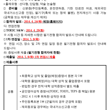
▪
출제유형
:
선다형
,
단답형
,
약술
·
논술형
□
준비물
:
신분증
(
주민등록증
,
운전면허증
,
기한 만료전 여권
,
재외국민
국내거소신고증 인정
),
필기구
(
흑색 또는 청색 볼펜
),
전자계산기 사용 가능
(
공학용 또는 재무용 계산기 제외
)
□
합격자 발표
:
2014. 4. 24(
목
)
예정
(
홈페이지
)
다
.
면접전형
□
TOEIC S&W :
2014. 4. 29(
화
)
※
시험 시간 등 자세한 사항은 필기전형 합격자 발표시 안내해 드립니다
.
□
1
차 면접일
:
2014. 5. 8(
목
)
※
면접 시간
,
장소 및
2
차 면접 일정 등은 필기전형 합격자 발표시 안내해
드립니다
.
라
.
증빙서류 제출
(
필기전형 합격자에 한함
)
□
제출일
:
2014. 5. 8(
목
) 1
차 면접시 제출
□
제출서류
▪
최종학교 성적 및 졸업
(
예정
)
증명서 원본 각
1
부
-
대학원 졸업
(
예정
)
자는 대학 성적 및 졸업증명서 포함
-
편입한 경우 전적 대학 성적증명서 별도 제출
▪
공인영어성적 증명서
(TOEIC, TOEFL, TEPS
중 택일
)
원본
공통
- 2012. 4. 1
이후 취득한 성적만 유효
▪
주민등록초본
1
부
(
군필자의 경우 군경력 포함
)
-
재외동포일 경우에는 국내거소신고증 사본