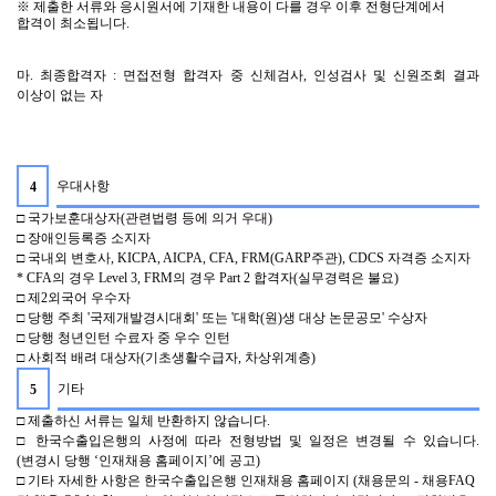
※ 제출한 서류와 응시원서에 기재한 내용이 다를 경우 이후 전형단계에서
합격이 최소됩니다
.
마
.
최종합격자
:
면접전형 합격자 중 신체검사
,
인성검사 및 신원조회 결과
이상이 없는 자
우대사항
4
□
국가보훈대상자
(
관련법령 등에 의거 우대
)
□
장애인등록증 소지자
□
국내외 변호사
, KICPA, AICPA, CFA, FRM(GARP
주관
), CDCS
자격증 소지자
* CFA
의 경우
Level 3, FRM
의 경우
Part 2
합격자
(
실무경력은 불요
)
□
제
2
외국어 우수자
□
당행 주최
'
국제개발경시대회
'
또는
'
대학
(
원
)
생 대상 논문공모
'
수상자
□
당행 청년인턴 수료자 중 우수 인턴
□
사회적 배려 대상자
(
기초생활수급자
,
차상위계층
)
기타
5
□
제출하신 서류는 일체 반환하지 않습니다
.
□
한국수출입은행의 사정에 따라 전형방법 및 일정은 변경될 수 있습니다
.
(
변경시 당행
‘
인재채용 홈페이지
’
에 공고
)
□
기타 자세한 사항은 한국수출입은행 인재채용 홈페이지
(
채용문의
-
채용
FAQ