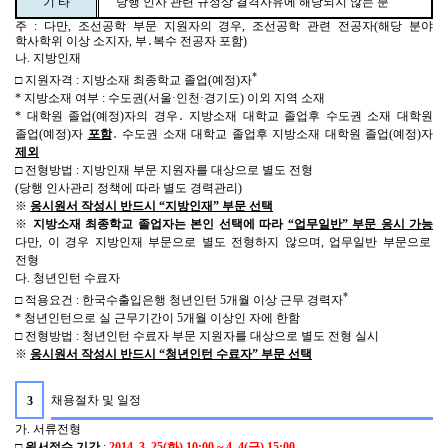
기 타
당행 인사 관련 규정상 결격사유에 해당되지 않는 분
주
:
다만
,
조선공학 부문 지원자의 경우
,
조선공학 관련 전공자
(
해당 분야
학사학위 이상 소지자
,
부
․
복수
전공자 포함
)
나
.
지방인재
*
□
지원자격
:
지방소재 최종학교 졸업
(
예정
)
자
*
지방소재 여부
:
수도권
(
서울·인천·경기도
)
이외 지역 소재
*
대학원 졸업
(
예정
)
자의 경우
․
지방소재 대학교 졸업후 수도권 소재 대학원
졸업
(
예정
)
자
포함
․
수도권 소재 대학교 졸업후 지방소재 대학원 졸업
(
예정
)
자
제외
□
전형방법
:
지방인재 부문 지원자를 대상으로 별도 전형
(
당행 인사관리 정책에 따라 별도 경력관리
)
※
응시원서 작성시 반드시 “지방인재” 부문 선택
※
지방소재 최종학교 졸업자는 본인 선택에 따라
“
업무일반
”
부문 응시 가능
다만
,
이 경우 지방인재 부문으로 별도 전형하지 않으며
,
업무일반 부문으로
전형
다
.
청년인턴 수료자
*
□
적용요건
:
한국수출입은행 청년인턴
5
개월 이상 근무 경력자
*
청년인턴으로 실 근무기간이
5
개월 이상인 자에 한함
□
전형방법
:
청년인턴 수료자 부문 지원자를 대상으로 별도 전형 실시
※
응시원서 작성시 반드시 “청년인턴 수료자” 부문 선택
채용절차 및 일정
3
가
.
서류전형
□
원서접수 기간
:
2014. 3. 25(
화
) 10:00 ~ 4. 4(
금
) 15:00