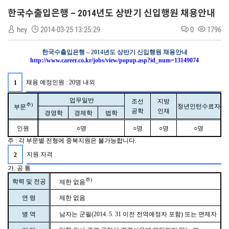
한국수출입은행 – 2014년도 상반기 신입행원 채용안내
hey
2014-03-25 13:25:29
0
1796
한국수출입은행
– 2014
년도 상반기 신입행원 채용안내
http://www.career.co.kr/jobs/view/popup.asp?id_num=13149074
채용 예정인원
: 20
명 내외
1
업무일반
조선
지방
주
)
청년인턴수료자
부문
공학
인재
경영학
경제학
법학
인원
○명
○명
○명
○명
주
:
각 부문별 전형에 중복지원은 불가능합니다
.
지원 자격
2
가
.
공 통
주
)
학력 및 전공
제한 없음
연 령
제한 없음
병 역
남자는 군필
(2014. 5. 31
이전 전역예정자 포함
)
또는 면제자