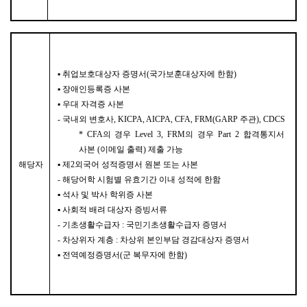
▪
취업보호대상자 증명서
(
국가보훈대상자에 한함
)
▪
장애인등록증 사본
▪
우대 자격증 사본
-
국내외 변호사
, KICPA, AICPA, CFA, FRM(GARP
주관
), CDCS
* CFA
의 경우
Level 3, FRM
의 경우
Part 2
합격통지서
사본
(
이메일 출력
)
제출 가능
▪
해당자
제
2
외국어 성적증명서 원본 또는 사본
-
해당어학 시험별 유효기간 이내 성적에 한함
▪
석사 및 박사 학위증 사본
▪
사회적 배려 대상자 증빙서류
-
기초생활수급자
:
국민기초생활수급자 증명서
-
차상위자 계층
:
차상위 본인부담 경감대상자 증명서
▪
전역예정증명서
(
군 복무자에 한함
)