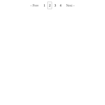
‹ Prev
1
2
3
4
Next ›