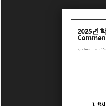
Sketchbook
Sketchbook
2025년 
Commenc
by
admin
posted
De
Sketchbook
Sketchbook