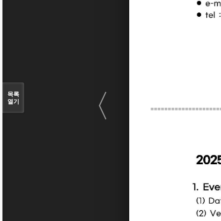
〈
목록
열기
====================