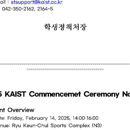
================================================================
======================================