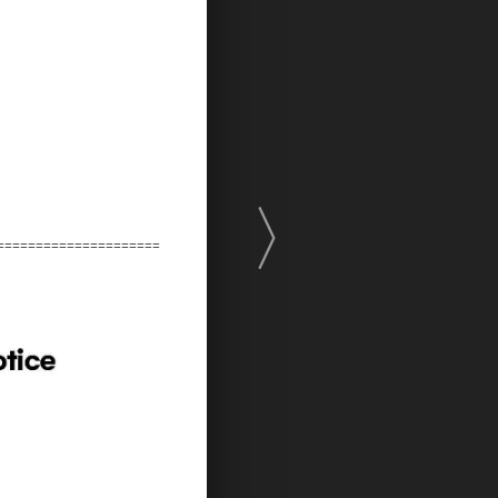
〉
=====================