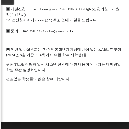
▣ 사전신청 :
https://forms.gle/yzZ565J4WBTfK43g6
(
신청기한 : ~ 7월 3
일(수) 18시)
*사전신청자에게 zoom 접속 주소 안내 메일을 드립니다.
▣ 문의 :
042-350-2353 /
elya@kaist.ac.kr
▣ 이번 입시설명회는 학
·
석박통합연계과정에 관심 있는 KAIST 학부생
(2024년 6월 기준. 3~4학기 이수한 학부 재학생)을
위해
TUBE 전형과 입시 시스템 전반에 대한 내용이 안내되는 대학원입
학팀 주관 설명회입니다.
관심있는 학생들의 많은 참여 바랍니다.